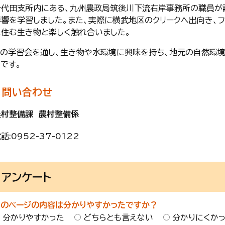
千代田支所内にある、九州農政局筑後川下流右岸事務所の職員が
影響を学習しました。また、実際に横武地区のクリークへ出向き、フ
に住む生き物と楽しく触れ合いました。
この学習会を通し、生き物や水環境に興味を持ち、地元の自然環
です。
問い合わせ
農村整備課 農村整備係
話:
0952-37-0122
アンケート
このページの内容は分かりやすかったですか？
分かりやすかった
どちらとも言えない
分かりにくか