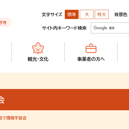
文字サイズ
背景色
標準
大
特大
サイト内キーワード検索
観光・文化
事業者の方へ
会
校で環境学習会