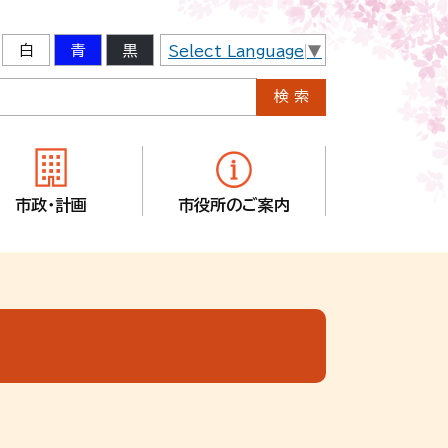
白
青
黒
Select Language
▼
市政・計画
市役所のご案内