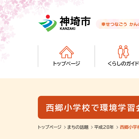
音声読み上げ用ナビゲーションです。
本文へ移動します
ページ最後（フッター）へ移動します
音声読み上げ用ナビゲーションはここまでです。
トップページ
くらしのガイド
西郷小学校で環境学習
トップページ
まちの話題
平成28年
西郷小学