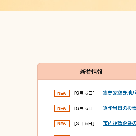
新着情報
空き家空き地バ
[8月 6日]
選挙当日の投
[8月 6日]
市内誘致企業
[8月 5日]