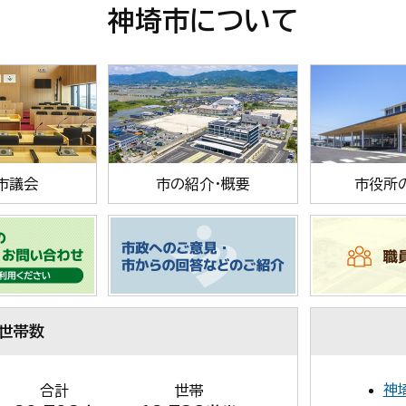
神埼市について
市議会
市の紹介・概要
市役所
・世帯数
神
合計
世帯