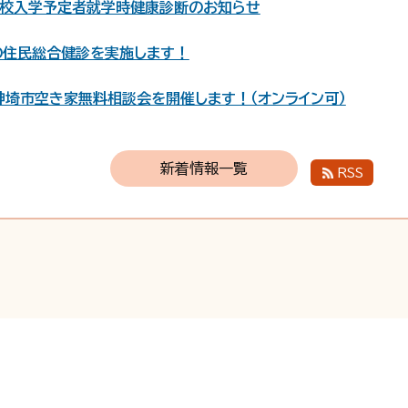
学校入学予定者就学時健康診断のお知らせ
の住民総合健診を実施します！
）神埼市空き家無料相談会を開催します！（オンライン可）
ンダー8月分更新しました
新着情報一覧
RSS
ご利用ください
園の保育士等を募集します
にN響メンバーがやってきます！