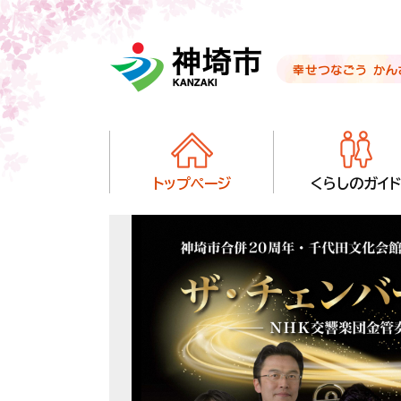
音声読み上げ用ナビゲーションです。
いざというときのメニューへ移動します
本文へ移動します
ページ最後（フッター）へ移動します
音声読み上げ用ナビゲーションはここまでです。
トップページ
くらしのガイド