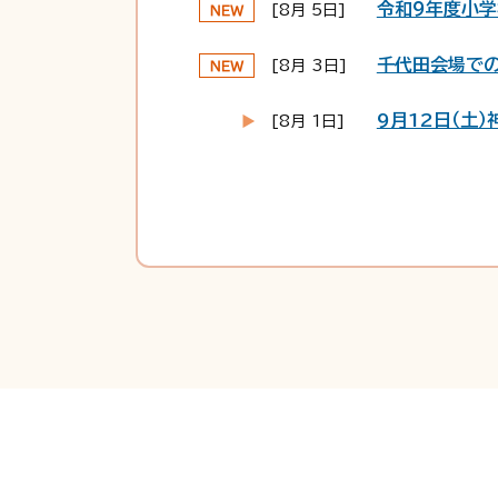
令和９年度小
[8月 5日]
千代田会場で
[8月 3日]
9月12日（土
[8月 1日]
子育て支援カレ
[7月30日]
給水スポットを
[7月27日]
神埼市立保育
[7月24日]
はんぎーホール
[7月24日]