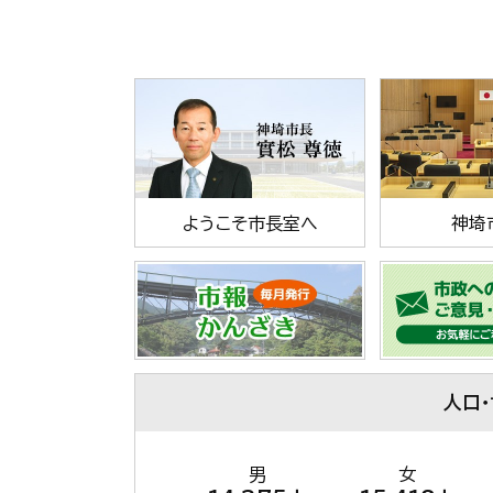
ようこそ市長室へ
神埼
人口
男
女