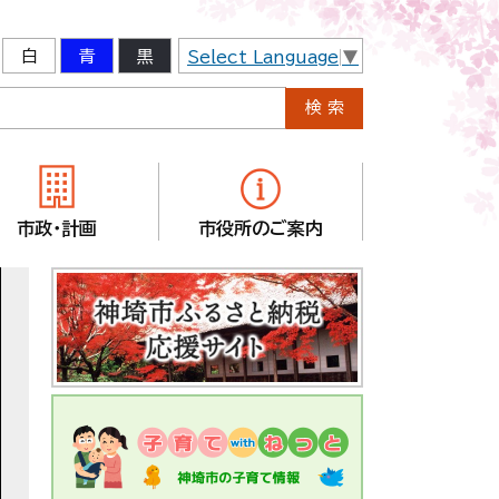
白
青
黒
Select Language
▼
市政・計画
市役所のご案内