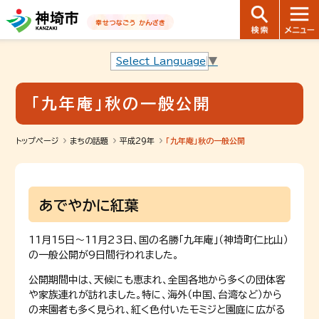
音声読み上げ用ナビゲーションです。
本文へ移動します
ページ最後（フッター）へ移動します
音声読み上げ用ナビゲーションはここまでです。
Select Language
▼
「九年庵」秋の一般公開
トップページ
まちの話題
平成29年
「九年庵」秋の一般公開
あでやかに紅葉
11月15日〜11月23日、国の名勝「九年庵」（神埼町仁比山）
の一般公開が9日間行われました。
公開期間中は、天候にも恵まれ、全国各地から多くの団体客
や家族連れが訪れました。特に、海外（中国、台湾など）から
の来園者も多く見られ、紅く色付いたモミジと園庭に広がる