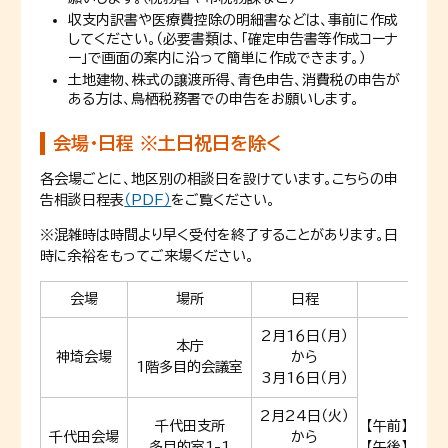
収支内訳書や医療費控除の明細書などは、事前に作成
してください。（必要書類は、「確定申告書等作成コーナ
ー」で画面の案内に沿って簡単に作成できます。）
土地建物、株式の譲渡所得、青色申告、消費税の申告が
ある方は、鳥栖税務署での申告をお願いします。
会場・日程 ※土日祝日を除く
各会場ごとに、地区別の相談日を設けています。こちらの申
告相談日程表
（PDF）
をご覧ください。
※混雑時は時間より早く受付を終了することがあります。日
時に余裕をもってご来場ください。
会場
場所
日程
受
2月1６日（月）
本庁
神埼会場
から
1階多目的会議室
3月1６日（月）
2月24日（火）
千代田支所
【午前】
9時
千代田会場
から
多目的室1-1
【午後】13時