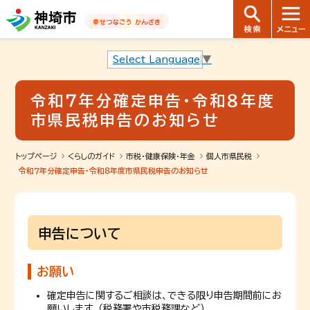
音声読み上げ用ナビゲーションです。
本文へ移動します
ページ最後（フッター）へ移動します
音声読み上げ用ナビゲーションはここまでです。
Select Language
▼
令和７年分確定申告・令和８年度
市県民税申告のお知らせ
トップページ
くらしのガイド
市税・健康保険・年金
個人市県民税
令和７年分確定申告・令和８年度市県民税申告のお知らせ
申告について
お願い
確定申告に関するご相談は、できる限り申告期間前にお
願いします。（税務署や市税務課など）