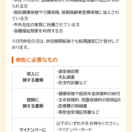
・学校や市役所、金融機関等に所得課税証明書の提出を求め
られる方
・国民健康保険や介護保険、後期高齢者医療保険に加入され
ている方
・市外在住の家族に扶養されている方
・各種福祉制度を利用する方
※0円申告の方は、申告期間前後でも税務課窓口で受付して
おります。
申告に必要なもの
・源泉徴収票
収入に
・支払調書
関する書類
・収支内訳書など
・健康保険や国民年金保険料の納付証明
控除に
・生命保険料、地震保険料の控除証明書
関する書類
・医療費の明細書
・寄附金受領証明書など
以下のいずれかをお持ちください。
・マイナンバーカード
マイナンバーに