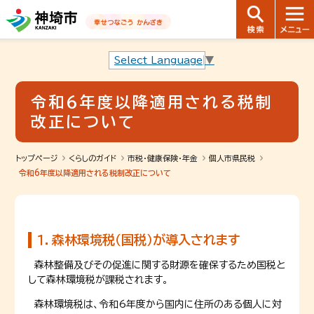
音声読み上げ用ナビゲーションです。
本文へ移動します
ページ最後（フッター）へ移動します
音声読み上げ用ナビゲーションはここまでです。
Select Language
▼
令和6年度以降適用される税制
改正について
トップページ
くらしのガイド
市税・健康保険・年金
個人市県民税
令和6年度以降適用される税制改正について
１．森林環境税（国税）が導入されます
森林整備及びその促進に関する財源を確保するため国税と
して森林環境税が課税されます。
森林環境税は、令和6年度から国内に住所のある個人に対