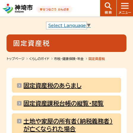
音声読み上げ用ナビゲーションです。
本文へ移動します
ページ最後（フッター）へ移動します
音声読み上げ用ナビゲーションはここまでです。
Select Language
▼
固定資産税
トップページ
くらしのガイド
市税・健康保険・年金
固定資産税
固定資産税のあらまし
固定資産課税台帳の縦覧・閲覧
土地や家屋の所有者（納税義務者）
が亡くなられた場合