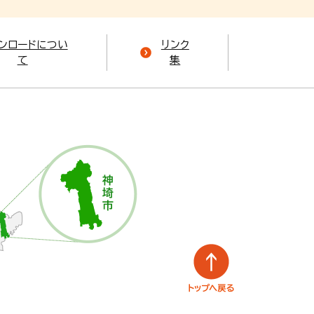
ンロードについ
リンク
て
集