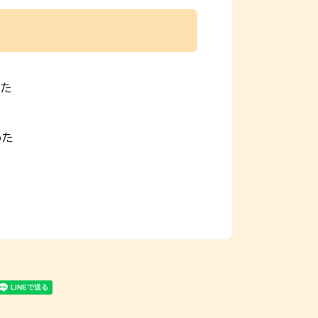
った
った