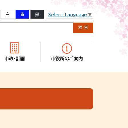
白
青
黒
Select Language
▼
市政・計画
市役所のご案内