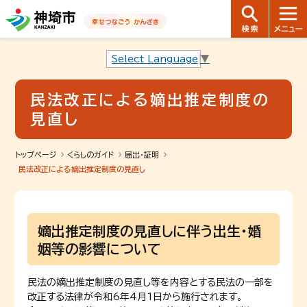
音声読み上げ用ナビゲーションです。
本文へ移動します
ページ最後（フッター）へ移動します
音声読み上げ用ナビゲーションはここまでです。
Select Language
▼
民法改正による嫡出推定制度の
見直し
トップページ
くらしのガイド
届出・証明
民法改正による嫡出推定制度の見直し
嫡出推定制度の見直しに伴う出生・婚
姻等の影響について
民法の嫡出推定制度の見直し等を内容とする民法の一部を
改正する法律が令和6年4月1日から施行されます。