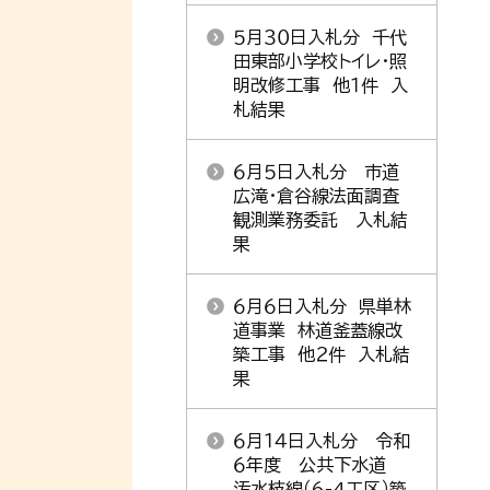
５月３０日入札分 千代
田東部小学校トイレ・照
明改修工事 他１件 入
札結果
６月５日入札分 市道
広滝・倉谷線法面調査
観測業務委託 入札結
果
６月６日入札分 県単林
道事業 林道釜蓋線改
築工事 他２件 入札結
果
６月１４日入札分 令和
６年度 公共下水道
汚水枝線（6-4工区）築