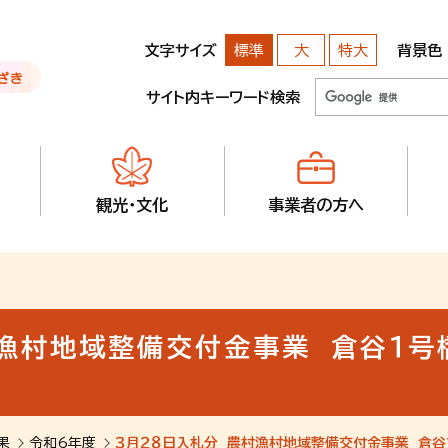
文字サイズ
背景色
標準
大
特大
サイト内キーワード検索
観光・文化
事業者の方へ
漁村地域整備交付金事業 倉谷１号
果
令和6年度
３月２８日入札分 農村漁村地域整備交付金事業 倉谷