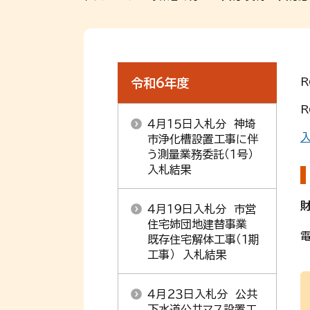
令和6年度
４月１５日入札分 神埼
入
市浄化槽設置工事に伴
う測量業務委託（１号）
入札結果
４月１９日入札分 市営
住宅姉団地建替事業
電
既存住宅解体工事（１期
工事） 入札結果
４月２３日入札分 公共
下水道公共マス設置工