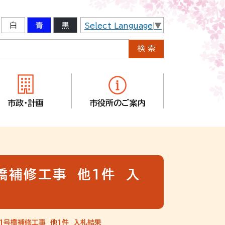
白
青
黒
Select Language
▼
市政・計画
市役所のご案内
橋補修工事 他１件 入
１号橋補修工事 他１件 入札結果