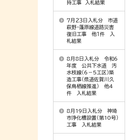
持工事 入札結果
７月２３日入札分 市道
萩野・蓬原線道路災害
復旧工事 他１件 入
札結果
8月8日入札分 令和6
年度 公共下水道 汚
水枝線（6－5工区）築
造工事（県道佐賀川久
保鳥栖線推進） 他4
件 入札結果
8月19日入札分 神埼
市浄化槽設置（第10号）
工事 入札結果