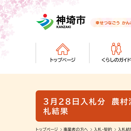
音声読み上げ用ナビゲーションです。
本文へ移動します
ページ最後（フッター）へ移動します
音声読み上げ用ナビゲーションはここまでです。
トップページ
くらしのガイド
３月２８日入札分 農村
札結果
トップページ
事業者の方へ
入札・契約
入札結