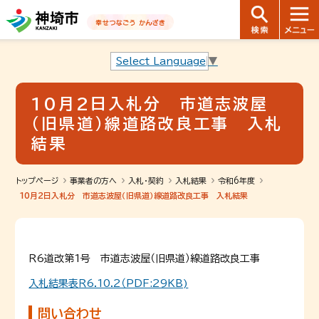
音声読み上げ用ナビゲーションです。
本文へ移動します
ページ最後（フッター）へ移動します
音声読み上げ用ナビゲーションはここまでです。
Select Language
▼
10月2日入札分 市道志波屋
（旧県道）線道路改良工事 入札
結果
トップページ
事業者の方へ
入札・契約
入札結果
令和6年度
10月2日入札分 市道志波屋（旧県道）線道路改良工事 入札結果
Ｒ6道改第1号 市道志波屋（旧県道）線道路改良工事
入札結果表Ｒ6.10.2（PDF:29KB)
問い合わせ