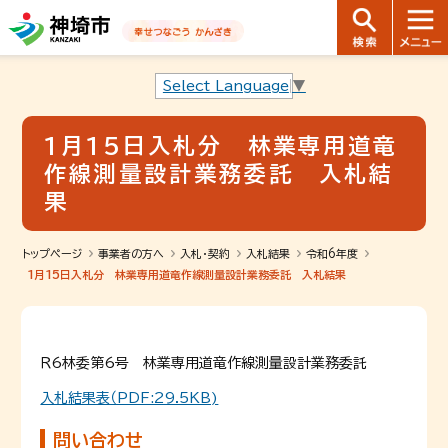
音声読み上げ用ナビゲーションです。
本文へ移動します
ページ最後（フッター）へ移動します
音声読み上げ用ナビゲーションはここまでです。
Select Language
▼
1月15日入札分 林業専用道竜
作線測量設計業務委託 入札結
果
トップページ
事業者の方へ
入札・契約
入札結果
令和6年度
1月15日入札分 林業専用道竜作線測量設計業務委託 入札結果
Ｒ6林委第6号 林業専用道竜作線測量設計業務委託
入札結果表（PDF:29.5KB)
問い合わせ