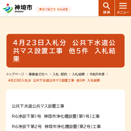
音声読み上げ用ナビゲーションです。
本文へ移動します
ページ最後（フッター）へ移動します
音声読み上げ用ナビゲーションはここまでです。
４月２３日入札分 公共下水道公
共マス設置工事 他５件 入札結
果
トップページ
事業者の方へ
入札・契約
入札結果
令和6年度
４月２３日入札分 公共下水道公共マス設置工事 他５件 入札結果
公共下水道公共マス設置工事
R6浄設下第１号 神埼市浄化槽設置（第１号）工事
R6浄設下第２号 神埼市浄化槽設置（第２号）工事