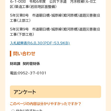
6-1-008 令和6年度 公共下水道 汚水枝線（6-8工
区）築造工事（岩田地区面整備）
5年災第8号 市道朝日橋・城原線（鯰河原橋）道路災害復旧
工事（上部工）
5年災第9号 市道朝日橋・城原線（鯰河原橋）道路災害復旧
工事（下部工他）
入札結果表Ｒ6.8.30（PDF：53.9KB)
問い合わせ
財政課 契約管財係
電話:
0952-37-0101
アンケート
このページの内容は分かりやすかったですか？