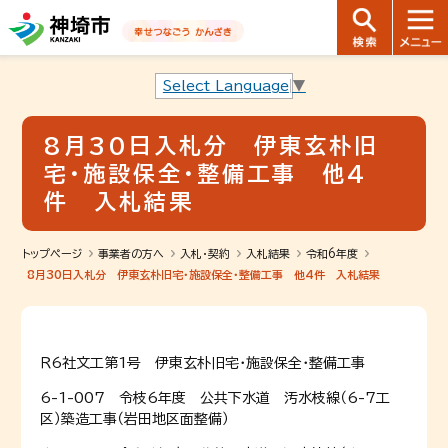
音声読み上げ用ナビゲーションです。
本文へ移動します
ページ最後（フッター）へ移動します
音声読み上げ用ナビゲーションはここまでです。
Select Language
▼
8月30日入札分 伊東玄朴旧
宅・施設保全・整備工事 他4
件 入札結果
トップページ
事業者の方へ
入札・契約
入札結果
令和6年度
8月30日入札分 伊東玄朴旧宅・施設保全・整備工事 他4件 入札結果
Ｒ6社文工第1号 伊東玄朴旧宅・施設保全・整備工事
6-1-007 令枝6年度 公共下水道 汚水枝線（6-7工
区）築造工事（岩田地区面整備）