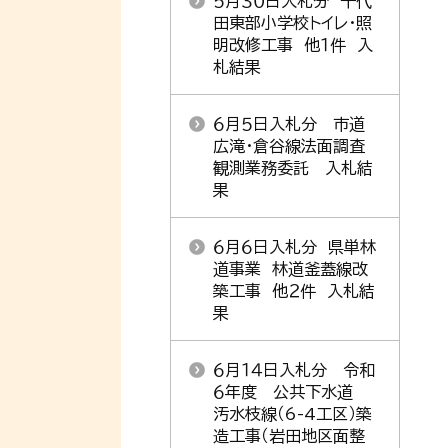
５月３０日入札分 千代
田東部小学校トイレ・照
明改修工事 他１件 入
札結果
６月５日入札分 市道
広滝・倉谷線法面調査
観測業務委託 入札結
果
６月６日入札分 県単林
道事業 林道釜蓋線改
築工事 他２件 入札結
果
６月１４日入札分 令和
６年度 公共下水道
汚水枝線（6-4工区）築
造工事（岩田地区面整