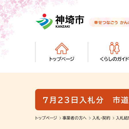
音声読み上げ用ナビゲーションです。
本文へ移動します
ページ最後（フッター）へ移動します
音声読み上げ用ナビゲーションはここまでです。
トップページ
くらしのガイド
７月２３日入札分 市
トップページ
事業者の方へ
入札・契約
入札結