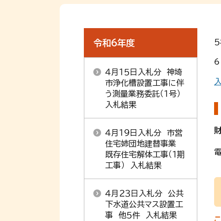
令和6年度
４月１５日入札分 神埼
入
市浄化槽設置工事に伴
う測量業務委託（１号）
入札結果
４月１９日入札分 市営
住宅姉団地建替事業
電
既存住宅解体工事（１期
工事） 入札結果
４月２３日入札分 公共
下水道公共マス設置工
事 他５件 入札結果