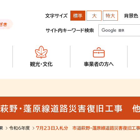
文字サイズ
背景色
標準
大
特大
サイト内キーワード検索
観光・文化
事業者の方へ
道萩野・蓬原線道路災害復旧工事 
果
令和6年度
７月２３日入札分 市道萩野・蓬原線道路災害復旧工