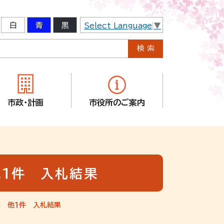
白
青
黒
Select Language
▼
市政・計画
市役所のご案内
他１件 入札結果
事 他１件 入札結果