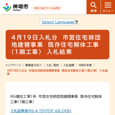
音声読み上げ用ナビゲーションです。
本文へ移動します
ページ最後（フッター）へ移動します
音声読み上げ用ナビゲーションはここまでです。
Select Language
▼
４月１９日入札分 市営住宅姉団
地建替事業 既存住宅解体工事
（１期工事） 入札結果
トップページ
事業者の方へ
入札・契約
入札結果
令和6年度
４月１９日入札分 市営住宅姉団地建替事業 既存住宅解体工事（１期工事） 入札結
果
R6建住工第１号 市営住宅姉団地建替事業 既存住宅解体
工事（１期工事）
入札結果表R6.4.19（PDF:68.2KB)