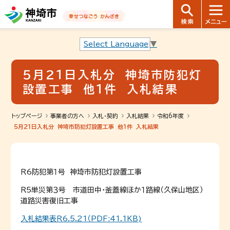
音声読み上げ用ナビゲーションです。
本文へ移動します
ページ最後（フッター）へ移動します
音声読み上げ用ナビゲーションはここまでです。
Select Language
▼
５月２１日入札分 神埼市防犯灯
設置工事 他１件 入札結果
トップページ
事業者の方へ
入札・契約
入札結果
令和6年度
５月２１日入札分 神埼市防犯灯設置工事 他１件 入札結果
Ｒ6防犯第１号 神埼市防犯灯設置工事
Ｒ5単災第３号 市道田中・釜蓋線ほか１路線（久保山地区）
道路災害復旧工事
入札結果表Ｒ6.5.21（PDF:41.1KB)