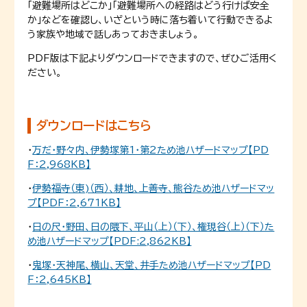
「避難場所はどこか」「避難場所への経路はどう行けば安全
か」などを確認し、いざという時に落ち着いて行動できるよ
う家族や地域で話しあっておきましょう。
PDF版は下記よりダウンロードできますので、ぜひご活用く
ださい。
ダウンロードはこちら
・
万だ・野々内、伊勢塚第1・第2ため池ハザードマップ【PD
F：2,968KB】
・
伊勢福寺（東)（西）、耕地、上善寺、熊谷ため池ハザードマッ
プ【PDF：2,671KB】
・
日の尺・野田、日の隈下、平山（上）（下）、権現谷（上）（下）た
め池ハザードマップ【PDF:2,862KB】
・
鬼塚・天神尾、横山、天堂、井手ため池ハザードマップ【PD
F：2,645KB】