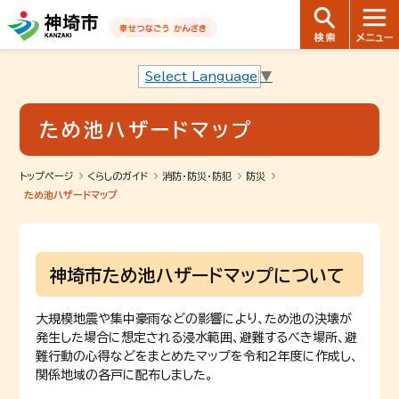
音声読み上げ用ナビゲーションです。
本文へ移動します
ページ最後（フッター）へ移動します
音声読み上げ用ナビゲーションはここまでです。
Select Language
▼
ため池ハザードマップ
トップページ
くらしのガイド
消防・防災・防犯
防災
ため池ハザードマップ
神埼市ため池ハザードマップについて
大規模地震や集中豪雨などの影響により、ため池の決壊が
発生した場合に想定される浸水範囲、避難するべき場所、避
難行動の心得などをまとめたマップを令和2年度に作成し、
関係地域の各戸に配布しました。