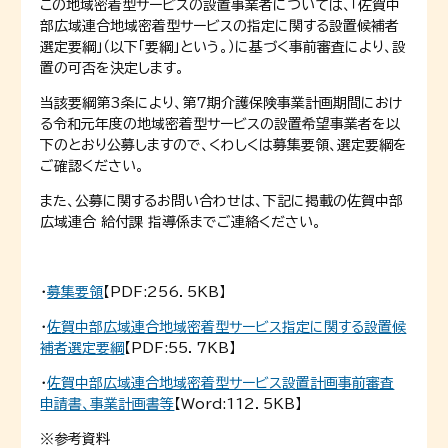
この地域密着型サービスの設置事業者については、「佐賀中
部広域連合地域密着型サービスの指定に関する設置候補者
選定要綱」（以下「要綱」という。）に基づく事前審査により、設
置の可否を決定します。
当該要綱第3条により、第7期介護保険事業計画期間におけ
る令和元年度の地域密着型サービスの設置希望事業者を以
下のとおり公募しますので、くわしくは募集要領、選定要綱を
ご確認ください。
また、公募に関するお問い合わせは、下記に掲載の佐賀中部
広域連合 給付課 指導係までご連絡ください。
・
募集要領
【PDF:256．5KB】
・
佐賀中部広域連合地域密着型サービス指定に関する設置候
補者選定要綱
【PDF:55．7KB】
・
佐賀中部広域連合地域密着型サービス設置計画事前審査
申請書、事業計画書等
【Word:112．5KB】
※参考資料