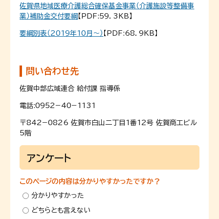
佐賀県地域医療介護総合確保基金事業（介護施設等整備事
業）補助金交付要綱
【PDF:59．3KB】
要綱別表（2019年10月〜）
【PDF:68．9KB】
問い合わせ先
佐賀中部広域連合 給付課 指導係
電話:0952−40−1131
〒842−0826 佐賀市白山二丁目1番12号 佐賀商工ビル
5階
アンケート
このページの内容は分かりやすかったですか？
分かりやすかった
どちらとも言えない