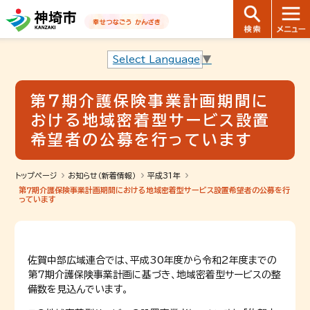
音声読み上げ用ナビゲーションです。
本文へ移動します
ページ最後（フッター）へ移動します
音声読み上げ用ナビゲーションはここまでです。
Select Language
▼
第７期介護保険事業計画期間に
おける地域密着型サービス設置
希望者の公募を行っています
トップページ
お知らせ（新着情報）
平成31年
第７期介護保険事業計画期間における地域密着型サービス設置希望者の公募を行
っています
佐賀中部広域連合では、平成30年度から令和2年度までの
第7期介護保険事業計画に基づき、地域密着型サービスの整
備数を見込んでいます。