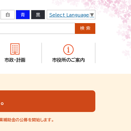
白
青
黒
Select Language
▼
市政・計画
市役所のご案内
。
業補助金の公募を開始します。