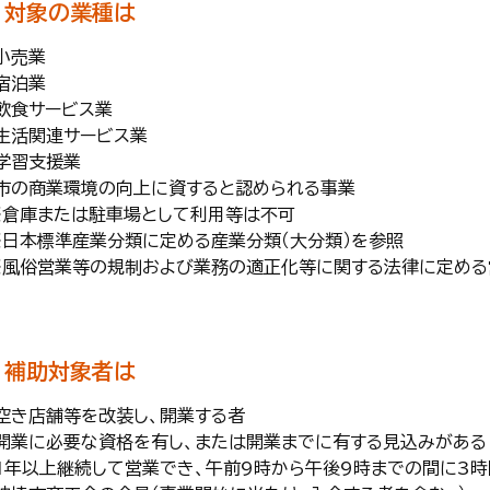
対象の業種は
小売業
宿泊業
・飲食サービス業
・生活関連サービス業
・学習支援業
・市の商業環境の向上に資すると認められる事業
※倉庫または駐車場として利用等は不可
※日本標準産業分類に定める産業分類（大分類）を参照
※風俗営業等の規制および業務の適正化等に関する法律に定める
補助対象者は
・空き店舗等を改装し、開業する者
・開業に必要な資格を有し、または開業までに有する見込みがある
・1年以上継続して営業でき、午前9時から午後9時までの間に3