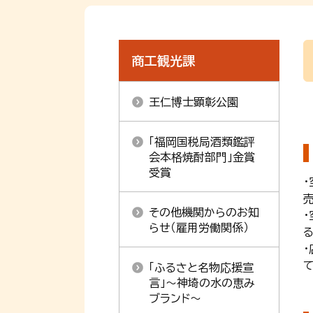
商工観光課
王仁博士顕彰公園
「福岡国税局酒類鑑評
会本格焼酎部門」金賞
受賞
その他機関からのお知
らせ（雇用労働関係）
る
「ふるさと名物応援宣
言」～神埼の水の恵み
ブランド～