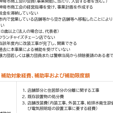
・神埼市商工会の会員（事業開始に当たり、入会する者を含む。）
・神埼市商工会の経営指導を受け、事業計画を作成する
・税金を滞納していない
・市内で営業している店舗等から空き店舗等へ移転したことにより
ない
18歳以上（法人の場合は、代表者）
・フランチャイズチェーン店でない
・当該年度内に改装工事が完了し、開業できる
・過去に本事業による補助を受けていない
・暴力団若しくは暴力団員または警察当局から排除要請のある者
補助対象経費、補助率および補助限度額
店舗部分と住居部分の分離に関する工事
既存設置物の処分費
店舗改装費（内装工事、外装工事、給排水衛生設
び電気照明塔の設置工事に要する経費）