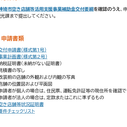
神埼市空き店舗等活用支援事業補助金交付要綱
を確認のうえ
、
観光課まで提出してください。
申請書類
交付申請書（様式第1号）
事業計画書（様式第2号）
・納税証明書（未納がない証明書）
・見積書の写し
・改装前の店舗の外観および内観の写真
・店舗の位置図および平面図
・申請者が個人の場合は、住民票、運転免許証等の現住所を確認で
・申請者が法人の場合は、定款またはこれに準ずるもの
空き店舗等状況証明書
要件チェックリスト