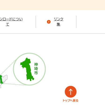
ンロードについ
リンク
て
集