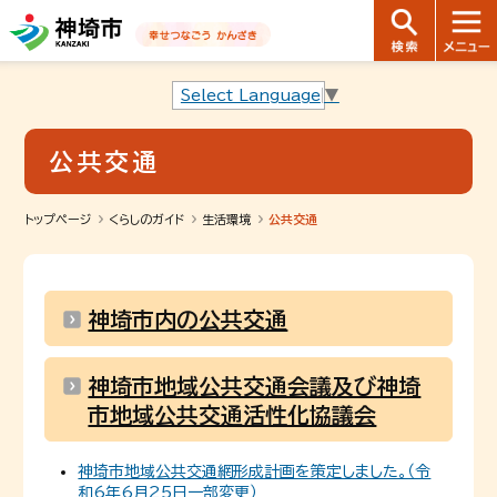
音声読み上げ用ナビゲーションです。
本文へ移動します
ページ最後（フッター）へ移動します
音声読み上げ用ナビゲーションはここまでです。
Select Language
▼
公共交通
トップページ
くらしのガイド
生活環境
公共交通
神埼市内の公共交通
神埼市地域公共交通会議及び神埼
市地域公共交通活性化協議会
神埼市地域公共交通網形成計画を策定しました。（令
和6年6月25日一部変更）