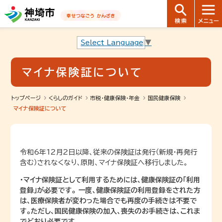
音声読み上げ用ナビゲーションです。
本文へ移動します
ページ最後（フッター）へ移動します
音声読み上げ用ナビゲーションはここまでです。
Select Language
▼
マイナ保険証について
トップページ
くらしのガイド
市税・健康保険・年金
国民健康保険
マイナ保険証について
令和6年12月2日以降、従来の保険証は発行（新規・再発行
含む）されなくなり、原則、マイナ保険証へ移行しました。
・マイナ保険証として利用するためには、健康保険証の「利用
登録」が必要です。 一度、健康保険証の利用登録をされた方
は、医療保険者が変わった場合でも再度の手続きは不要で
す。ただし、国民健康保険の加入、喪失のお手続きは、これま
でどおり必要です。