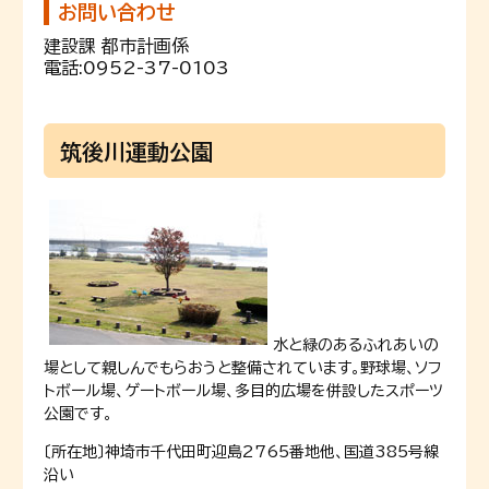
お問い合わせ
建設課 都市計画係
電話:
0952-37-0103
筑後川運動公園
水と緑のあるふれあいの
場として親しんでもらおうと整備されています。野球場、ソフ
トボール場、ゲートボール場、多目的広場を併設したスポーツ
公園です。
〔所在地〕神埼市千代田町迎島2765番地他、国道385号線
沿い