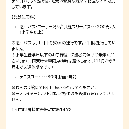
また、わんぱく館では、地元の新鮮な野菜や物産などを販売
しています。
【施設使用料】
巡回バス・ローラー滑り台共通フリーパス・・・300円/人
（小学生以上）
※巡回バスは、土・日・祝のみの運行です。平日は運行してい
ません。
※小学生低学年以下のお子様は、保護者同伴でご乗車くだ
さい。また、雨天時や車両点検時は運休します。（11月から3
月までは運休期間です）
テニスコート・・・300円/面・時間
※わんぱく館にて使用手続きを行ってください。
※モノライダー（リフト）は、老朽化のため運行を行っていま
せん。
〔所在地〕神埼市脊振町広滝1472