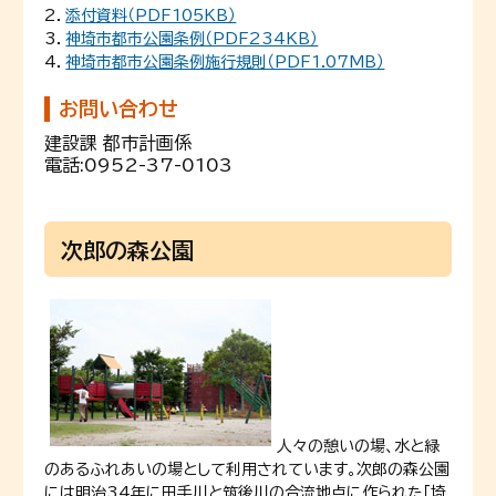
2．
添付資料（PDF105KB）
3．
神埼市都市公園条例（PDF234KB）
4．
神埼市都市公園条例施行規則（PDF1.07MB）
お問い合わせ
建設課 都市計画係
電話:
0952-37-0103
次郎の森公園
人々の憩いの場、水と緑
のあるふれあいの場として利用されています。次郎の森公園
には明治34年に田手川と筑後川の合流地点に作られた「埼