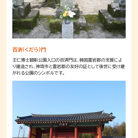
百済（くだら）門
王仁博士顕彰公園入口の百済門は、韓国霊岩郡の支援によ
り建造され、神埼市と霊岩郡の友好の証として後世に受け継
がれる公園のシンボルです。