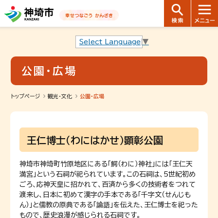
音声読み上げ用ナビゲーションです。
本文へ移動します
ページ最後（フッター）へ移動します
音声読み上げ用ナビゲーションはここまでです。
Select Language
▼
公園・広場
トップページ
観光・文化
公園・広場
王仁博士（わにはかせ）顕彰公園
神埼市神埼町竹原地区にある「鰐（わに）神社」には「王仁天
満宮」という石祠が祀られています。この石祠は、5世紀初め
ごろ、応神天皇に招かれて、百済から多くの技術者をつれて
渡来し、日本に初めて漢字の手本である「千字文（せんじも
ん）」と儒教の原典である「論語」を伝えた、王仁博士を祀った
もので、歴史浪漫が感じられる石祠です。