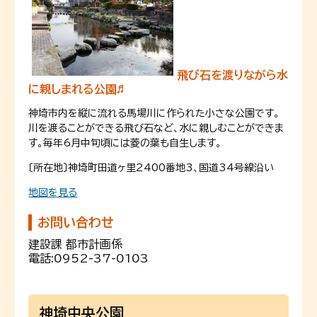
飛び石を渡りながら水
に親しまれる公園♬
神埼市内を縦に流れる馬場川に作られた小さな公園です。
川を渡ることができる飛び石など、水に親しむことができま
す。毎年6月中旬頃には菱の葉も自生します。
〔所在地〕神埼町田道ヶ里2400番地3、国道34号線沿い
地図を見る
お問い合わせ
建設課 都市計画係
電話:
0952-37-0103
神埼中央公園