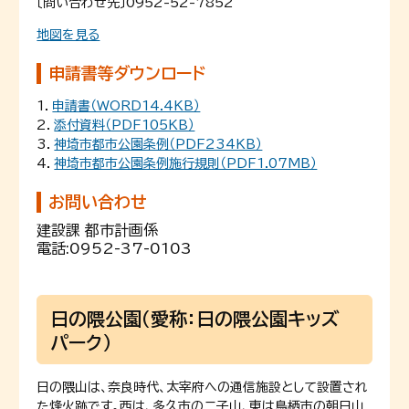
〔問い合わせ先〕0952-52-7852
地図を見る
申請書等ダウンロード
1．
申請書（WORD14.4KB）
2．
添付資料（PDF105KB）
3．
神埼市都市公園条例（PDF234KB）
4．
神埼市都市公園条例施行規則（PDF1.07MB）
お問い合わせ
建設課 都市計画係
電話:
0952-37-0103
日の隈公園（愛称：日の隈公園キッズ
パーク）
日の隈山は、奈良時代、太宰府への通信施設として設置され
た烽火跡です。西は、多久市の二子山、東は鳥栖市の朝日山