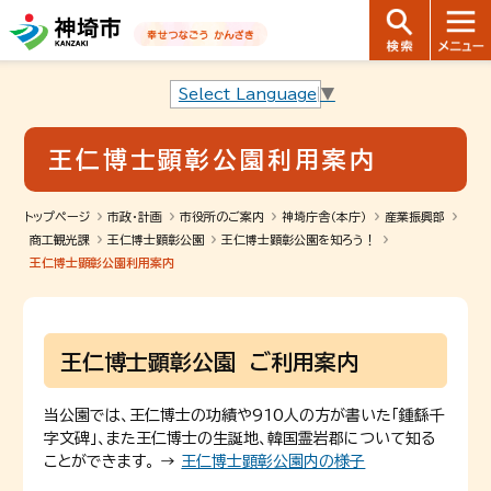
音声読み上げ用ナビゲーションです。
本文へ移動します
ページ最後（フッター）へ移動します
音声読み上げ用ナビゲーションはここまでです。
Select Language
▼
王仁博士顕彰公園利用案内
トップページ
市政・計画
市役所のご案内
神埼庁舎（本庁）
産業振興部
商工観光課
王仁博士顕彰公園
王仁博士顕彰公園を知ろう！
王仁博士顕彰公園利用案内
王仁博士顕彰公園 ご利用案内
当公園では、王仁博士の功績や910人の方が書いた「鍾繇千
字文碑」、また王仁博士の生誕地、韓国霊岩郡について知る
ことができます。 →
王仁博士顕彰公園内の様子