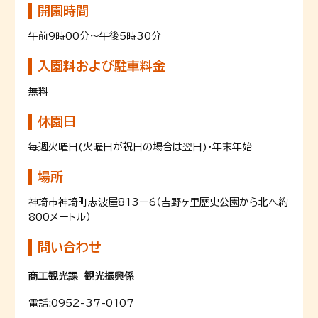
開園時間
午前9時00分～午後5時30分
入園料および駐車料金
無料
休園日
毎週火曜日(火曜日が祝日の場合は翌日)・年末年始
場所
神埼市神埼町志波屋813ー6（吉野ヶ里歴史公園から北へ約
800メートル）
問い合わせ
商工観光課 観光振興係
電話:
0952-37-0107