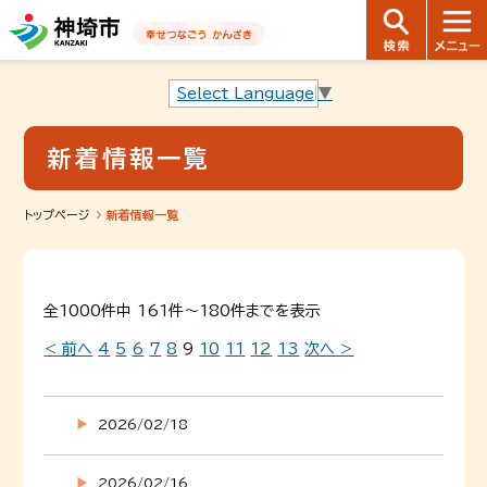
音声読み上げ用ナビゲーションです。
本文へ移動します
ページ最後（フッター）へ移動します
音声読み上げ用ナビゲーションはここまでです。
Select Language
▼
新着情報一覧
トップページ
新着情報一覧
全1000件中 161件～180件までを表示
< 前へ
4
5
6
7
8
9
10
11
12
13
次へ >
2026/02/18
2026/02/16