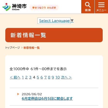
音声読み上げ用ナビゲーションです。
本文へ移動します
ページ最後（フッター）へ移動します
音声読み上げ用ナビゲーションはここまでです。
Select Language
▼
新着情報一覧
トップページ
新着情報一覧
全1000件中 61件～80件までを表示
< 前へ
1
2
3
4
5
6
7
8
9
10
次へ >
2026/06/02
6月定例会は6月5日に開会します