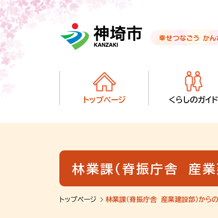
音声読み上げ用ナビゲーションです。
本文へ移動します
ページ最後（フッター）へ移動します
音声読み上げ用ナビゲーションはここまでです。
トップページ
くらしのガイド
林業課（脊振庁舎 産
トップページ
林業課（脊振庁舎 産業建設部）から