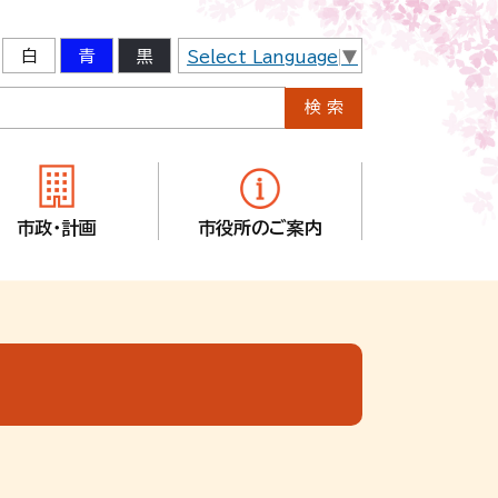
白
青
黒
Select Language
▼
市政・計画
市役所のご案内