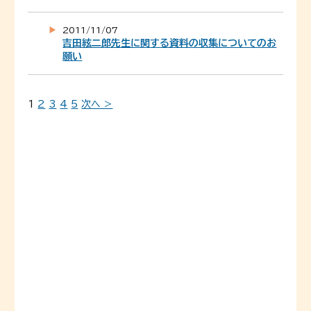
2011/11/07
吉田絃二郎先生に関する資料の収集についてのお
願い
1
2
3
4
5
次へ >