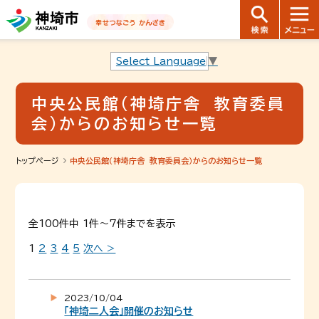
音声読み上げ用ナビゲーションです。
本文へ移動します
ページ最後（フッター）へ移動します
音声読み上げ用ナビゲーションはここまでです。
Select Language
▼
中央公民館（神埼庁舎 教育委員
会）からのお知らせ一覧
トップページ
中央公民館（神埼庁舎 教育委員会）からのお知らせ一覧
全100件中 1件～7件までを表示
1
2
3
4
5
次へ >
2023/10/04
「神埼二人会」開催のお知らせ