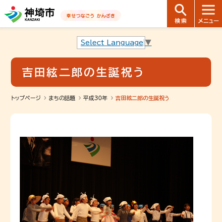
音声読み上げ用ナビゲーションです。
本文へ移動します
ページ最後（フッター）へ移動します
音声読み上げ用ナビゲーションはここまでです。
Select Language
▼
吉田絃二郎の生誕祝う
トップページ
まちの話題
平成30年
吉田絃二郎の生誕祝う