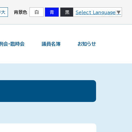
背景色
特大
白
青
黒
Select Language
▼
例会・臨時会
議員名簿
お知らせ