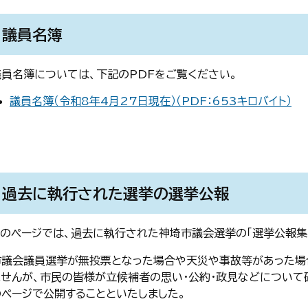
議員名簿
議員名簿については、下記のPDFをご覧ください。
議員名簿（令和8年4月27日現在）（PDF：653キロバイト）
過去に執行された選挙の選挙公報
このページでは、過去に執行された神埼市議会選挙の「選挙公報集
市議会議員選挙が無投票となった場合や天災や事故等があった場
ませんが、市民の皆様が立候補者の思い・公約・政見などについて確
のページで公開することといたしました。