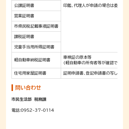
公課証明書
印鑑、代理人が申請の場合は委任状
営業証明書
市県民税記載事項証明書
課税証明書
児童手当用所得証明書
車検証の原本等
軽自動車納税証明書
(軽自動車の所有者等が確認できるも
住宅用家屋証明書
証明申請書、登記申請書の写し、住民
問い合わせ
市民生活部 税務課
電話:
0952-37-0114