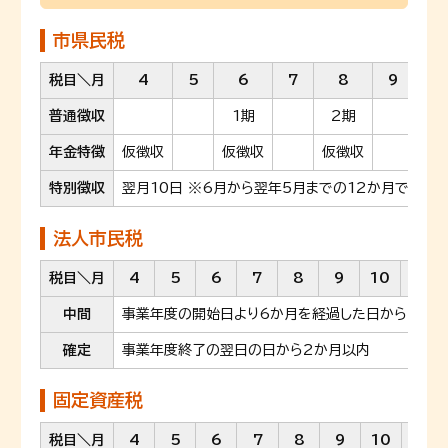
市県民税
税目＼月
4
5
6
7
8
9
10
普通徴収
1期
2期
3
年金特徴
仮徴収
仮徴収
仮徴収
特
特別徴収
翌月10日 ※6月から翌年5月までの12か月で徴収
法人市民税
税目＼月
4
5
6
7
8
9
10
11
中間
事業年度の開始日より6か月を経過した日から2か月
確定
事業年度終了の翌日の日から2か月以内
固定資産税
税目＼月
4
5
6
7
8
9
10
11