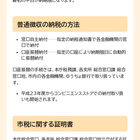
最初の平日が納期限となります。
普通徴収の納税の方法
窓口自主納付……指定の納税通知書で各金融機関の窓
口で納付
口座振替納付……指定の口座により納期限日に自動的
に振替納付
口座振替の手続きは、本庁税務課、各支所 総合窓口課 総合
窓口班、市内の各金融機関、ゆうちょ銀行で取り扱っていま
す。
平成23年度からコンビニエンスストアでの納付取り扱
いも開始されます。
市税に関する証明書
本庁総合窓口、各支所 総合窓口課 総合窓口班で交付する証