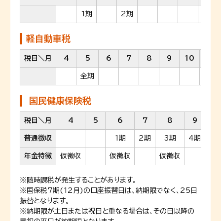
1期
2期
軽自動車税
税目＼月
4
5
6
7
8
9
10
11
全期
国民健康保険税
税目＼月
4
5
6
7
8
9
1
普通徴収
1期
2期
3期
4期
5
年金特徴
仮徴収
仮徴収
仮徴収
特
※随時課税が発生することがあります。
※国保税7期(12月)の口座振替日は、納期限でなく、25日
振替となります。
※納期限が土日または祝日と重なる場合は、その日以降の