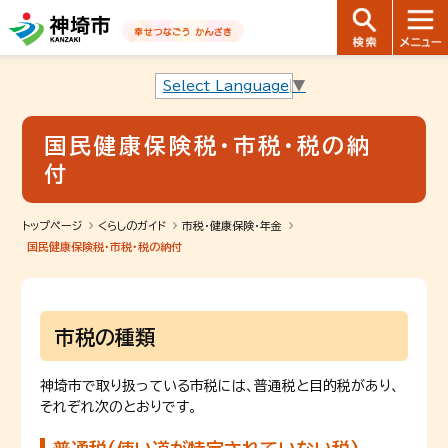
音声読み上げ用ナビゲーションです。
本文へ移動します
ページ最後（フッター）へ移動します
音声読み上げ用ナビゲーションはここまでです。
Select Language
▼
国民健康保険税・市税・税の納
付
トップページ
くらしのガイド
市税・健康保険・年金
国民健康保険税・市税・税の納付
市税の種類
神埼市で取り扱っている市税には、普通税と目的税があり、
それぞれ次のとおりです。