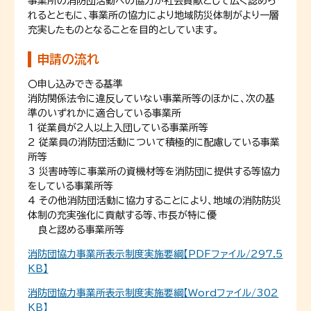
事業所の消防団活動への協力が社会貢献として広く認めら
れるとともに、事業所の協力により地域防災体制がより一層
充実したものとなることを目的としています。
申請の流れ
〇申し込みできる基準
消防関係法令に違反していない事業所等のほかに、次の基
準のいずれかに適合している事業所
1 従業員が2人以上入団している事業所等
2 従業員の消防団活動について積極的に配慮している事業
所等
3 災害時等に事業所の資機材等を消防団に提供する等協力
をしている事業所等
4 その他消防団活動に協力することにより、地域の消防防災
体制の充実強化に貢献する等、市長が特に優
良と認める事業所等
消防団協力事業所表示制度実施要綱【PDFファイル/297.5
KB】
消防団協力事業所表示制度実施要綱【Wordファイル/302
KB】