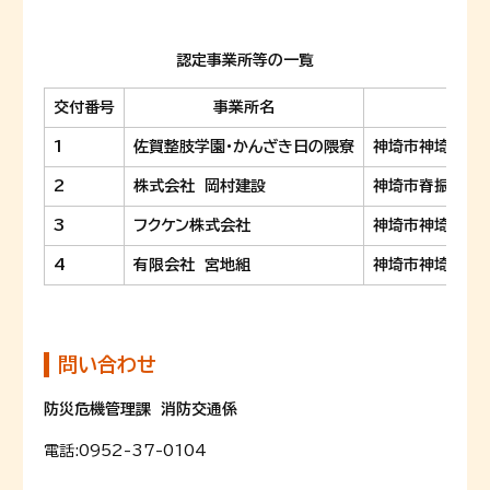
認定事業所等の一覧
交付番号
事業所名
所在
1
佐賀整肢学園・かんざき日の隈寮
神埼市神埼町鶴2
2
株式会社 岡村建設
神埼市脊振町広滝
3
フクケン株式会社
神埼市神埼町尾崎
4
有限会社 宮地組
神埼市神埼町横武
問い合わせ
防災危機管理課 消防交通係
電話:
0952-37-0104