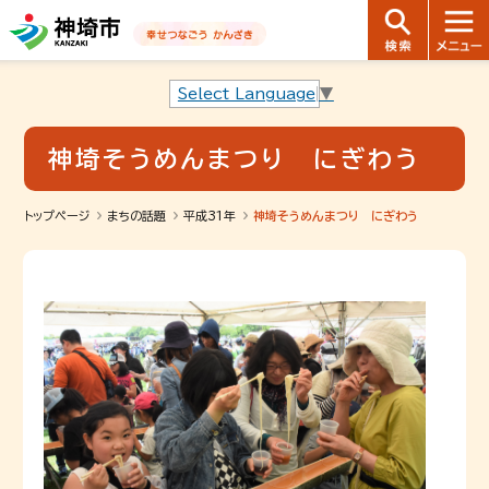
音声読み上げ用ナビゲーションです。
本文へ移動します
ページ最後（フッター）へ移動します
音声読み上げ用ナビゲーションはここまでです。
Select Language
▼
神埼そうめんまつり にぎわう
トップページ
まちの話題
平成31年
神埼そうめんまつり にぎわう