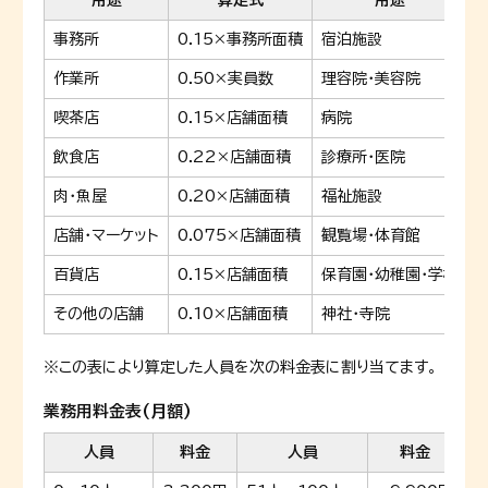
用途
算定式
用途
事務所
0.15×事務所面積
宿泊施設
作業所
0.50×実員数
理容院・美容院
喫茶店
0.15×店舗面積
病院
飲食店
0.22×店舗面積
診療所・医院
肉・魚屋
0.20×店舗面積
福祉施設
店舗・マーケット
0.075×店舗面積
観覧場・体育館
百貨店
0.15×店舗面積
保育園・幼稚園・学校
その他の店舗
0.10×店舗面積
神社・寺院
※この表により算定した人員を次の料金表に割り当てます。
業務用料金表(月額)
人員
料金
人員
料金