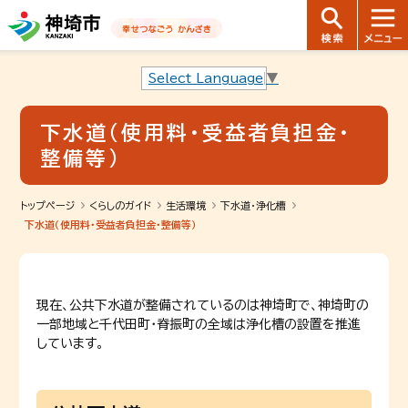
音声読み上げ用ナビゲーションです。
本文へ移動します
ページ最後（フッター）へ移動します
音声読み上げ用ナビゲーションはここまでです。
Select Language
▼
下水道（使用料・受益者負担金・
整備等）
トップページ
くらしのガイド
生活環境
下水道・浄化槽
下水道（使用料・受益者負担金・整備等）
現在、公共下水道が整備されているのは神埼町で、神埼町の
一部地域と千代田町・脊振町の全域は浄化槽の設置を推進
しています。