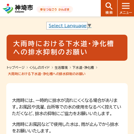
音声読み上げ用ナビゲーションです。
本文へ移動します
ページ最後（フッター）へ移動します
音声読み上げ用ナビゲーションはここまでです。
Select Language
▼
大雨時における下水道・浄化槽
への排水抑制のお願い
トップページ
くらしのガイド
生活環境
下水道・浄化槽
大雨時における下水道・浄化槽への排水抑制のお願い
大雨時には、一時的に排水が流れにくくなる場合がありま
す。
お風呂や洗濯、台所等での水の使用をなるべく控えてい
ただくなど、排水の抑制にご協力をお願いいたします。
大雨時にお風呂などで使用した水は、雨が止んでから排水
をお願いいたします。