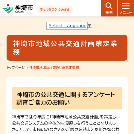
音声読み上げ用ナビゲーションです。
本文へ移動します
ページ最後（フッター）へ移動します
音声読み上げ用ナビゲーションはここまでです。
Select Language
▼
神埼市地域公共交通計画策定業
務
トップページ
神埼市地域公共交通計画策定業務
神埼市の公共交通に関するアンケート
調査ご協力のお願い
神埼市では今年度に「神埼市地域公共交通計画」を策定し、
公共交通システムの全体的な見直しを行うこととなりまし
た。そこで、市民のみなさんのご意見を踏まえた新たな公共