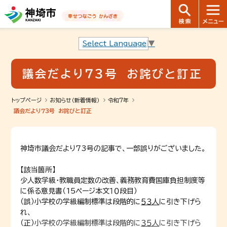
音声読み上げ用ナビゲーションです。
本文へ移動します
ページ最後（フッター）へ移動します
音声読み上げ用ナビゲーションはここまでです。
Select Language
▼
議会だより７３号 お詫びと訂正
トップページ
お知らせ（新着情報）
令和7年
議会だより７３号 お詫びと訂正
神埼市議会だより73号の記事で、一部誤りがございました。
【該当箇所】
少人数学級・教職員定数の改善、義務教育費国庫負担制度等
に係る意見書（15ページ本文１０段目）
（誤）小学校の学級編制標準は段階的に
５３人
に引き下げら
れ、
（正）
小学校の学級編制標準は段階的に
３５人
に引き下げら