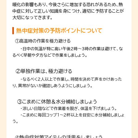
暖化の影響もあり、今後さらに増加する恐れがあるため、熱
中症に対して正しい知識を身につけ、適切に予防することが
大切になってきます。
熱中症対策の予防ポイントについて
①高温時の作業を極力避ける
・
日中の気温が特に高い午後２時～３時の作業は避けて、な
るべく早朝や夕方などで作業をしましょう。
②単独作業は、極力避ける
・
なるべく２人以上で作業し、時間を決めて声をかけあった
り、異常がないか確認しあうようにしましょう。
③こまめに休憩＆水分補給しましょう
・涼しい日陰などで作業着を脱ぎ、体温を下げましょう。
・こまめに毎回コップ１～２杯以上を目安に水分補給しましょ
う。
熱中症対策アイテムの活用をしましょう
④