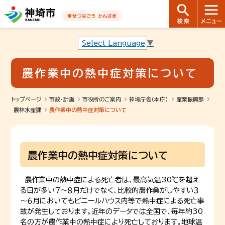
音声読み上げ用ナビゲーションです。
本文へ移動します
ページ最後（フッター）へ移動します
音声読み上げ用ナビゲーションはここまでです。
Select Language
▼
農作業中の熱中症対策について
トップページ
市政・計画
市役所のご案内
神埼庁舎（本庁）
産業振興部
農林水産課
農作業中の熱中症対策について
農作業中の熱中症対策について
農作業中の熱中症による死亡者は、最高気温30℃を超え
る日が多い７～８月だけでなく、比較的農作業がしやすい３
～６月においてもビニールハウス内等で熱中症による死亡事
故が発生しております。近年のデータでは全国で、毎年約30
名の方が農作業中の熱中症により死亡しております。地球温