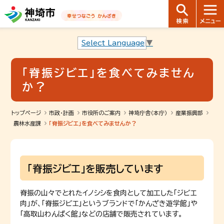
音声読み上げ用ナビゲーションです。
本文へ移動します
ページ最後（フッター）へ移動します
音声読み上げ用ナビゲーションはここまでです。
Select Language
▼
「脊振ジビエ」を食べてみません
か？
トップページ
市政・計画
市役所のご案内
神埼庁舎（本庁）
産業振興部
農林水産課
「脊振ジビエ」を食べてみませんか？
「脊振ジビエ」を販売しています
脊振の山々でとれたイノシシを食肉として加工した「ジビエ
肉」が、「脊振ジビエ」というブランドで「かんざき遊学館」や
「高取山わんぱく館」などの店舗で販売されています。