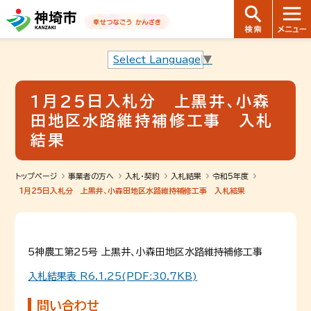
音声読み上げ用ナビゲーションです。
本文へ移動します
ページ最後（フッター）へ移動します
音声読み上げ用ナビゲーションはここまでです。
Select Language
▼
1月25日入札分 上黒井､小森
田地区水路維持補修工事 入札
結果
トップページ
事業者の方へ
入札・契約
入札結果
令和5年度
1月25日入札分 上黒井､小森田地区水路維持補修工事 入札結果
5神農工第25号 上黒井、小森田地区水路維持補修工事
入札結果表 R6.1.25(PDF:30.7KB)
問い合わせ