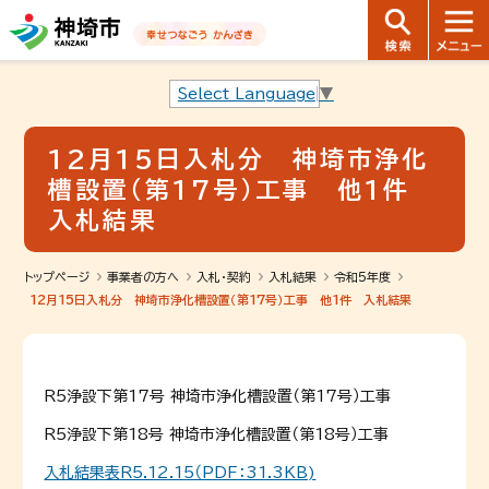
音声読み上げ用ナビゲーションです。
本文へ移動します
ページ最後（フッター）へ移動します
音声読み上げ用ナビゲーションはここまでです。
Select Language
▼
12月15日入札分 神埼市浄化
槽設置（第17号）工事 他1件
入札結果
トップページ
事業者の方へ
入札・契約
入札結果
令和5年度
12月15日入札分 神埼市浄化槽設置（第17号）工事 他1件 入札結果
R5浄設下第17号 神埼市浄化槽設置（第17号）工事
R5浄設下第18号 神埼市浄化槽設置（第18号）工事
入札結果表R5.12.15（PDF：31.3KB)