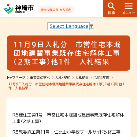
音声読み上げ用ナビゲーションです。
本文へ移動します
ページ最後（フッター）へ移動します
音声読み上げ用ナビゲーションはここまでです。
Select Language
▼
11月9日入札分 市営住宅本堀
団地建替事業既存住宅解体工事
（2期工事）他1件 入札結果
トップページ
事業者の方へ
入札・契約
入札結果
令和5年度
11月9日入札分 市営住宅本堀団地建替事業既存住宅解体工事（2期工事）他1
件 入札結果
R5建住工第1号 市営住宅本堀団地建替事業既存住宅解体
工事（2期工事）
R5教委総工第11号 仁比山小学校プールサイド改修工事