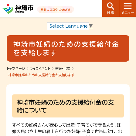
音声読み上げ用ナビゲーションです。
本文へ移動します
ページ最後（フッター）へ移動します
音声読み上げ用ナビゲーションはここまでです。
Select Language
▼
神埼市妊婦のための支援給付金
を支給します
トップページ
ライフイベント
妊娠・出産
神埼市妊婦のための支援給付金を支給します
神埼市妊婦のための支援給付金の支
給について
すべての妊婦さんが安心して出産・子育てができるよう、妊
娠の届出や出生の届出を行った妊婦・子育て世帯に対し、出