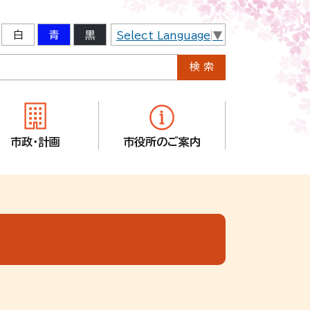
白
青
黒
Select Language
▼
市政・計画
市役所のご案内