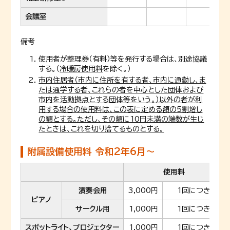
会議室
備考
使用者が整理券（有料）等を発行する場合は、別途協議
する。（
冷暖房使用料
を除く。）
市内住居者（市内に住所を有する者、市内に通勤し、ま
たは通学する者、これらの者を中心とした団体および
市内を活動拠点とする団体等をいう。）以外の者が利
用する場合の使用料は、この表に定める額の5割増し
の額とする。ただし、その額に10円未満の端数が生じ
たときは、これを切り捨てるものとする。
附属設備使用料 令和2年6月～
使用料
演奏会用
3,000円
1回につき
ピアノ
サークル用
1,000円
1回につき
スポットライト、プロジェクター
1,000円
1回につき