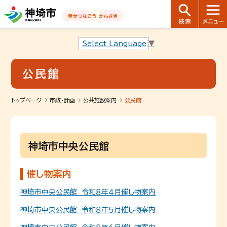
音声読み上げ用ナビゲーションです。
本文へ移動します
ページ最後（フッター）へ移動します
音声読み上げ用ナビゲーションはここまでです。
Select Language
▼
公民館
トップページ
市政・計画
公共施設案内
公民館
神埼市中央公民館
催し物案内
神埼市中央公民館 令和８年４月催し物案内
神埼市中央公民館 令和８年５月催し物案内