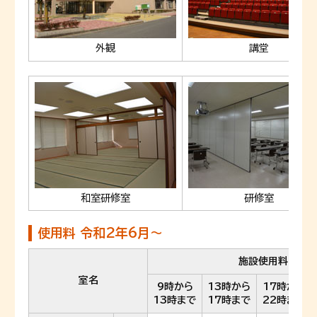
外観
講堂
和室研修室
研修室
使用料 令和2年6月～
施設使用料
室名
9時から
13時から
17時から
13時まで
17時まで
22時まで