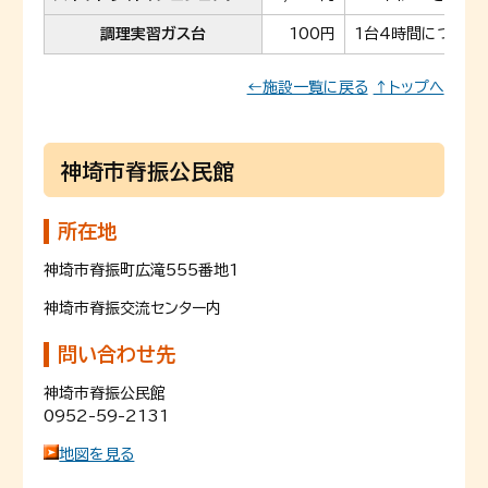
調理実習ガス台
100円
1台4時間につき
←施設一覧に戻る
↑トップへ
神埼市脊振公民館
所在地
神埼市脊振町広滝555番地1
神埼市脊振交流センター内
問い合わせ先
神埼市脊振公民館
0952-59-2131
地図を見る