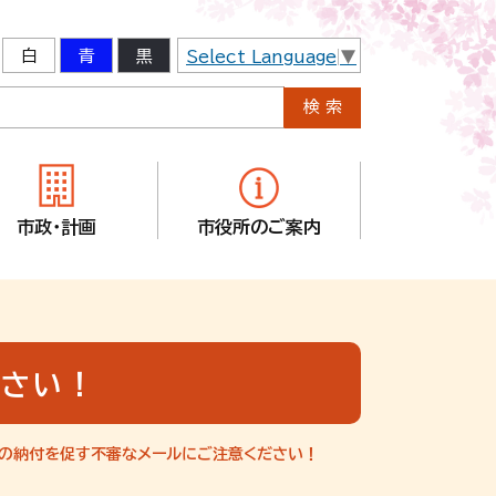
白
青
黒
Select Language
▼
市政・計画
市役所のご案内
ださい！
税の納付を促す不審なメールにご注意ください！