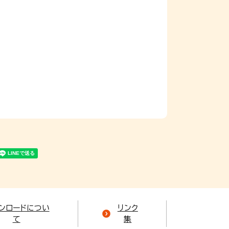
ンロードについ
リンク
て
集