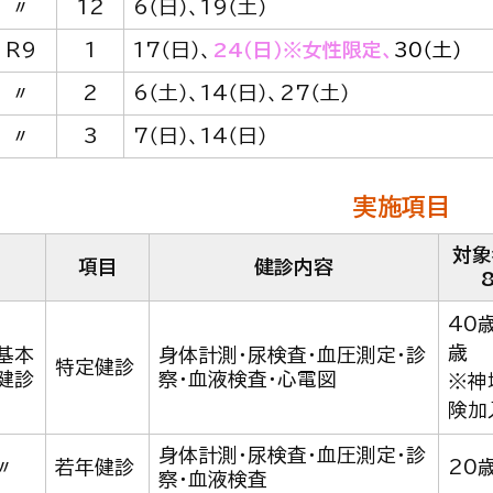
〃
12
6（日）、19（土）
R9
1
17（日）、
24（日）
※
女性限定
、
30（土）
〃
2
6（土）、14（日）、27（土）
〃
3
7（日）、14（日）
実施項目
対象
項目
健診内容
40
歳
基本
身体計測・尿検査・血圧測定・診
特定健診
健診
察・血液検査・心電図
※神
険加
身体計測・尿検査・血圧測定・診
〃
若年健診
20
察・血液検査