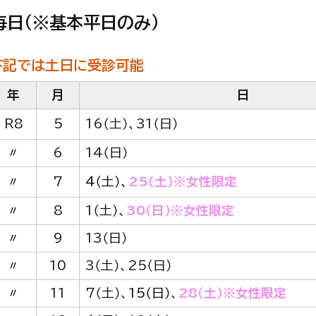
毎日（※基本平日のみ）
記では土日に受診可能
下
年
月
日
R8
5
16（土）、31（日）
〃
6
14（日）
〃
7
4（土）、
25（土）※女性限定
〃
8
1（土）、
30（日）
※女性限定
〃
9
13（日）
〃
10
3（土）、25（日）
〃
11
7（土）、
15（日）
、
28（土）
※
女性限定