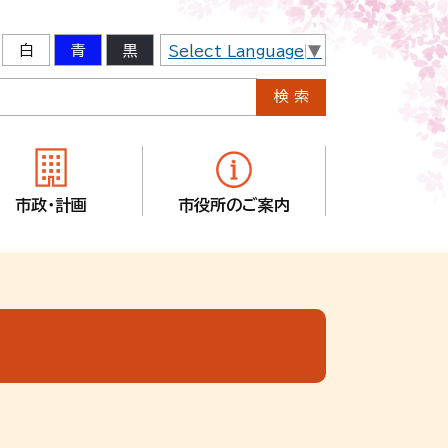
白
青
黒
Select Language
▼
市政・計画
市役所のご案内