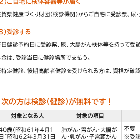
（2）ご自宅に検体容器等が届く
佐賀県健康づくり財団（検診機関）からご自宅に受診票、尿
（3）受診する
毎日健診予約日に受診票、尿、大腸がん検体等を持って受診
料金は、受診当日に健診場所で支払う。
※特定健診、後期高齢者健診を受けられる方は、資格が確
次の方は検診（健診）が無料です！
対象となる人
対象の項目
不要
40歳（昭和61年4月1
肺がん・胃がん・大腸が
日~昭和62年3月31日
ん・乳がん・子宮頸がん
※受診