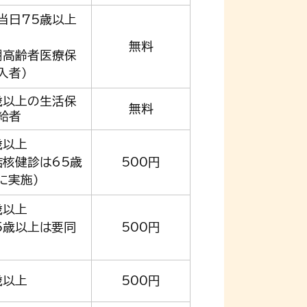
当日75歳以上
無料
期高齢者医療保
入者）
歳以上の生活保
無料
給者
歳以上
結核健診は65歳
500円
に実施）
歳以上
5歳以上は要同
500円
歳以上
500円