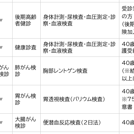
受診
の方
後期高齢
身体計測・尿検査・血圧測定・診
〃
者健診
察・血液検査
（後
険加
身体計測・尿検査・血圧測定・診
40
〃
健康診査
察・血液検査
護受
40
がん
肺がん検
胸部レントゲン検査
（※
検診
診
以上
40
胃がん検
〃
胃透視検査（バリウム検査）
※7
診
意書
大腸がん
〃
便潜血反応検査（2日法）
40
検診