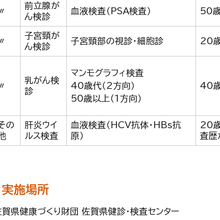
前立腺が
〃
血液検査（PSA検査）
50
ん検診
子宮頸が
〃
子宮頸部の視診・細胞診
20
ん検診
マンモグラフィ検査
乳がん検
〃
40歳代（2方向）
40
診
50歳以上（1方向）
その
肝炎ウイ
血液検査（HCV抗体・HBs抗
20
他
ルス検査
原）
査歴
実施場所
佐賀県健康づくり財団 佐賀県健診・検査センター