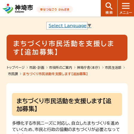
音声読み上げ用ナビゲーションです。
本文へ移動します
ページ最後（フッター）へ移動します
音声読み上げ用ナビゲーションはここまでです。
Select Language
▼
まちづくり市民活動を支援しま
す【追加募集】
トップページ
市政・計画
市役所のご案内
神埼庁舎（本庁）
市民生活部
市民課
まちづくり市民活動を支援します【追加募集】
まちづくり市民活動を支援します【追
加募集】
多様化する市民ニーズに対応し、自立したまちづくりを進め
ていくため、市民と行政の協働のまちづくりが必要となって