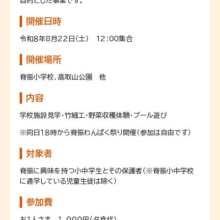
目的とした事業です。
開催日時
令和８年8月22日（土） 12：00集合
開催場所
脊振小学校、高取山公園 他
内容
学校施設見学・竹細工・野菜収穫体験・プール遊び
※同日１８時から脊振わんぱく祭り開催（参加は自由です）
対象者
脊振に興味を持つ小中学生とその保護者（※脊振小中学校
に通学している児童生徒は除く）
参加費
お1人さま １，０００円（夕食代）