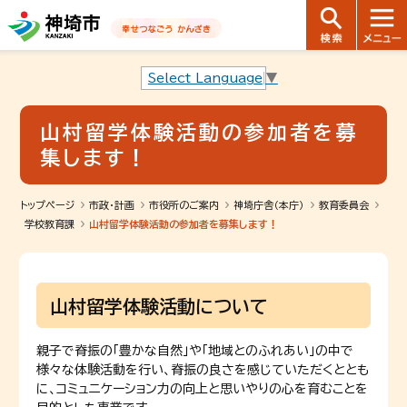
音声読み上げ用ナビゲーションです。
本文へ移動します
ページ最後（フッター）へ移動します
音声読み上げ用ナビゲーションはここまでです。
Select Language
▼
山村留学体験活動の参加者を募
集します！
トップページ
市政・計画
市役所のご案内
神埼庁舎（本庁）
教育委員会
学校教育課
山村留学体験活動の参加者を募集します！
山村留学体験活動について
親子で脊振の「豊かな自然」や「地域とのふれあい」の中で
様々な体験活動を行い、脊振の良さを感じていただくととも
に、コミュニケーション力の向上と思いやりの心を育むことを