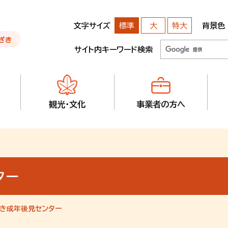
文字サイズ
背景色
標準
大
特大
サイト内キーワード検索
観光・文化
事業者の方へ
ター
き成年後見センター