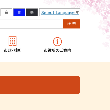
白
青
黒
Select Language
▼
市政・計画
市役所のご案内