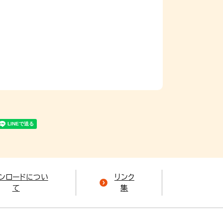
ンロードについ
リンク
て
集