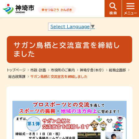
音声読み上げ用ナビゲーションです。
本文へ移動します
ページ最後（フッター）へ移動します
音声読み上げ用ナビゲーションはここまでです。
Select Language
▼
サガン鳥栖と交流宣言を締結し
ました
トップページ
市政・計画
市役所のご案内
神埼庁舎（本庁）
総務企画部
総合政策課
サガン鳥栖と交流宣言を締結しました